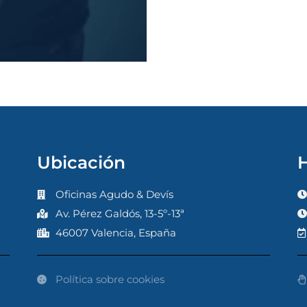
Ubicación
H
Oficinas Agudo & Devís
Av. Pérez Galdós, 13-5º-13ª
46007 Valencia, España
Política sobre cookies