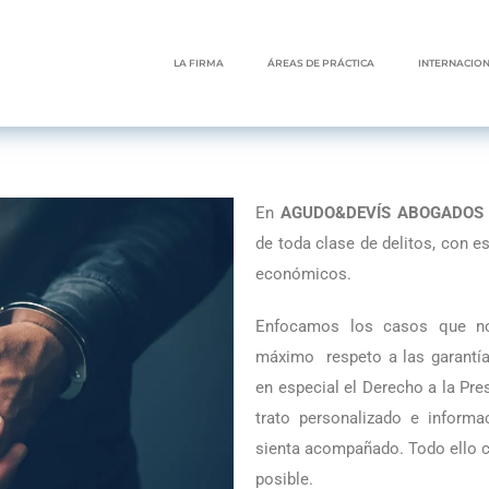
LA FIRMA
ÁREAS DE PRÁCTICA
INTERNACIO
En
AGUDO&DEVÍS ABOGADOS
de toda clase de delitos, con es
económicos.
Enfocamos los casos que no
máximo respeto a las garantía
en especial el Derecho a la Pres
trato personalizado e informa
sienta acompañado. Todo ello co
posible.