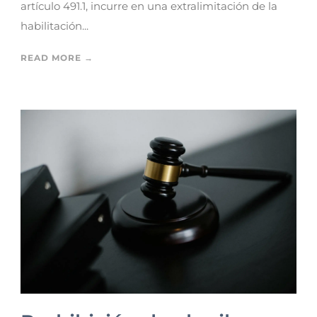
artículo 491.1, incurre en una extralimitación de la
habilitación...
READ MORE →