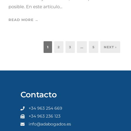
posible. En este artículo...
READ MORE →
1
2
3
…
5
NEXT ›
Contacto
+34 963 254 669
+34 963 236 123
info@adabogados.es