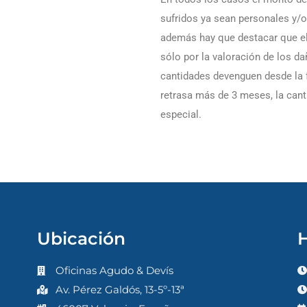
sufridos ya sean personales y/o
además hay que destacar que el
sólo por la valoración de los d
cantidades devenguen desde la f
retrasa más de 3 meses, la can
especial.
Ubicación
H
Oficinas Agudo & Devís
Av. Pérez Galdós, 13-5º-13ª