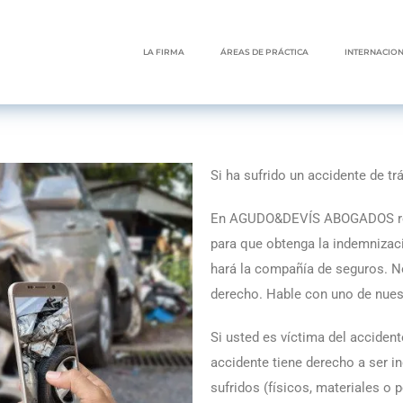
LA FIRMA
ÁREAS DE PRÁCTICA
INTERNACIO
Si ha sufrido un accidente de tr
En AGUDO&DEVÍS ABOGADOS recib
para que obtenga la indemnizaci
hará la compañía de seguros. 
derecho. Hable con uno de nue
Si usted es víctima del acciden
accidente tiene derecho a ser 
sufridos (físicos, materiales o 