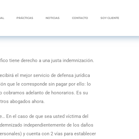
NAL
PRÁCTICAS
NOTICIAS
CONTACTO
SOY CLIENTE
áfico tiene derecho a una justa indemnización.
irá el mejor servicio de defensa jurídica
ón que le corresponde sin pagar por ello: lo
No cobramos adelanto de honorarios. Es su
stros abogados ahora.
te… En el caso de que sea usted víctima del
indemnizado independientemente de los daños
personales) y cuenta con 2 vías para establecer