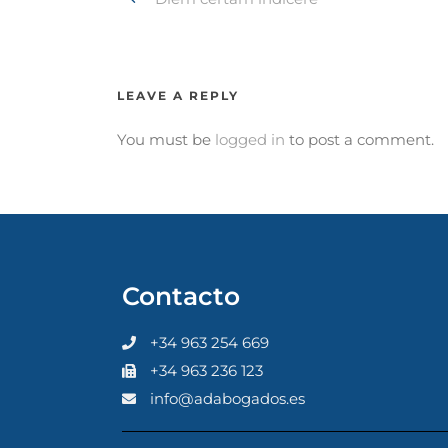
LEAVE A REPLY
You must be
logged in
to post a comment.
Contacto
+34 963 254 669
+34 963 236 123
info@adabogados.es