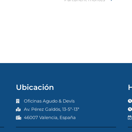
Ubicación
H
Oficinas Agudo & Devís
Av. Pérez Galdós, 13-5º-13ª
46007 Valencia, España