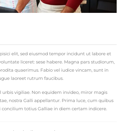
isici elit, sed eiusmod tempor incidunt ut labore et
voluntate liceret: sese habere. Magna pars studiorum,
odita quaerimus. Fabio vel iudice vincam, sunt in
 augue laoreet rutrum faucibus.
l urbis vigiliae. Non equidem invideo, miror magis
tae, nostra Galli appellantur. Prima luce, cum quibus
 concilium totius Galliae in diem certam indicere.