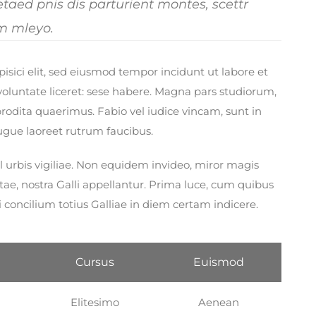
aed pnis dis parturient montes, scettr
m mleyo.
isici elit, sed eiusmod tempor incidunt ut labore et
voluntate liceret: sese habere. Magna pars studiorum,
odita quaerimus. Fabio vel iudice vincam, sunt in
 augue laoreet rutrum faucibus.
l urbis vigiliae. Non equidem invideo, miror magis
tae, nostra Galli appellantur. Prima luce, cum quibus
 concilium totius Galliae in diem certam indicere.
Cursus
Euismod
Elitesimo
Aenean