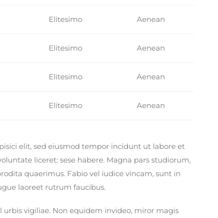
Elitesimo
Aenean
Elitesimo
Aenean
Elitesimo
Aenean
Elitesimo
Aenean
isici elit, sed eiusmod tempor incidunt ut labore et
voluntate liceret: sese habere. Magna pars studiorum,
odita quaerimus. Fabio vel iudice vincam, sunt in
 augue laoreet rutrum faucibus.
l urbis vigiliae. Non equidem invideo, miror magis