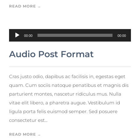
READ MORE →
Reproductor de audio
00:00
00:00
Audio Post Format
Cras justo odio, dapibus ac facilisis in, egestas eget
quam. Cum sociis natoque penatibus et magnis dis
parturient montes, nascetur ridiculus mus. Nulla
vitae elit libero, a pharetra augue. Vestibulum id
ligula porta felis euismod semper. Sed posuere
consectetur est...
READ MORE →