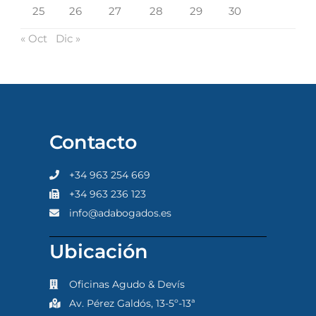
25
26
27
28
29
30
« Oct
Dic »
Contacto
+34 963 254 669
+34 963 236 123
info@adabogados.es
Ubicación
Oficinas Agudo & Devís
Av. Pérez Galdós, 13-5º-13ª