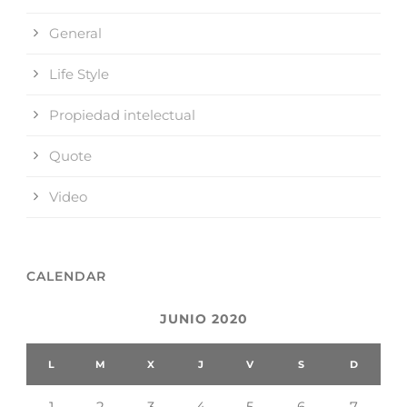
General
Life Style
Propiedad intelectual
Quote
Video
CALENDAR
JUNIO 2020
L
M
X
J
V
S
D
1
2
3
4
5
6
7