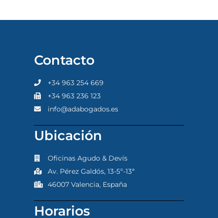
Contacto
+34 963 254 669
+34 963 236 123
info@adabogados.es
Ubicación
Oficinas Agudo & Devís
Av. Pérez Galdós, 13-5º-13ª
46007 Valencia, España
Horarios