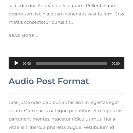
sed odio dui. Aenean eu leo quam. Pellentesque
ornare sem lacinia quam venenatis vestibulum. Cras
mattis consectetur purus sit...
READ MORE →
Reproductor de audio
00:00
00:00
Audio Post Format
Cras justo odio, dapibus ac facilisis in, egestas eget
quam. Cum sociis natoque penatibus et magnis dis
parturient montes, nascetur ridiculus mus. Nulla
vitae elit libero, a pharetra augue. Vestibulum id