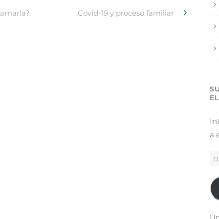
lamarla?
Covid-19 y proceso familiar
S
E
In
a 
Ún