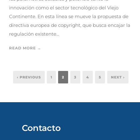
innovación como el sector tecnológico del Viejo
Continente. En esta línea se mueve la propuesta de
directiva europea de copyright, que busca encajar la
regulación existente...
READ MORE →
‹ PREVIOUS
1
2
3
4
5
NEXT ›
Contacto