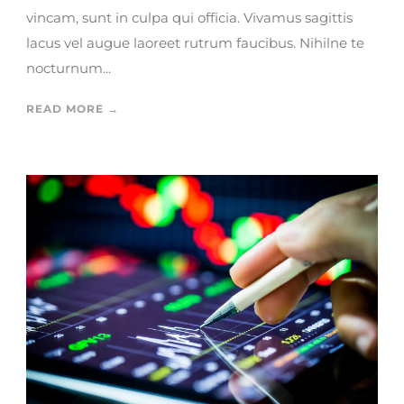
vincam, sunt in culpa qui officia. Vivamus sagittis
lacus vel augue laoreet rutrum faucibus. Nihilne te
nocturnum...
READ MORE →