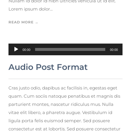
Nullam id dolor id nibh ultricies vehicula ut id elit.
Lorem ipsum dolor...
READ MORE →
Reproductor de audio
00:00
00:00
Audio Post Format
Cras justo odio, dapibus ac facilisis in, egestas eget
quam. Cum sociis natoque penatibus et magnis dis
parturient montes, nascetur ridiculus mus. Nulla
vitae elit libero, a pharetra augue. Vestibulum id
ligula porta felis euismod semper. Sed posuere
consectetur est at lobortis. Sed posuere consectetur