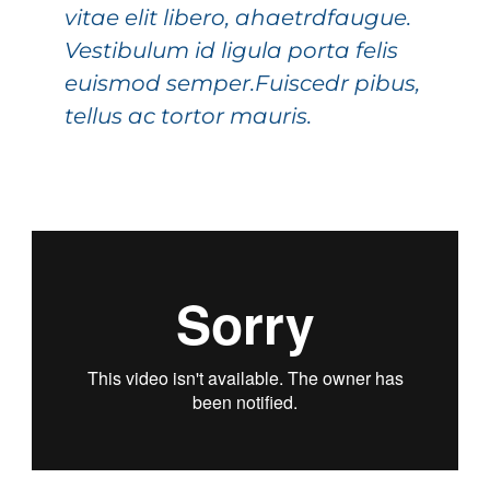
vitae elit libero, ahaetrdfaugue.
Vestibulum id ligula porta felis
euismod semper.Fuiscedr pibus,
tellus ac tortor mauris.