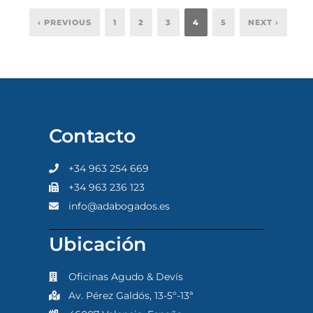
‹ PREVIOUS
1
2
3
4
5
NEXT ›
Contacto
+34 963 254 669
+34 963 236 123
info@adabogados.es
Ubicación
Oficinas Agudo & Devís
Av. Pérez Galdós, 13-5º-13ª