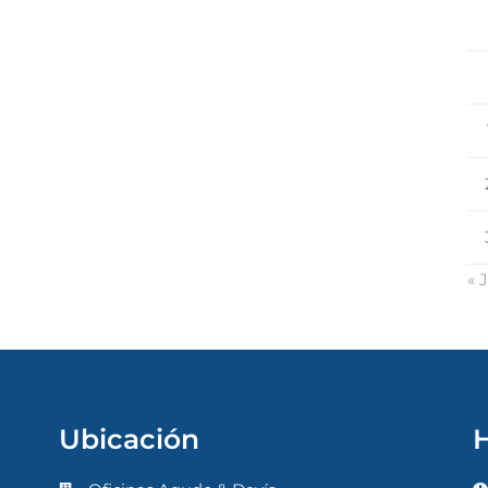
« 
Ubicación
H