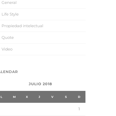
General
Life Style
Propiedad intelectual
Quote
Video
ALENDAR
JULIO 2018
L
M
X
J
V
S
D
1