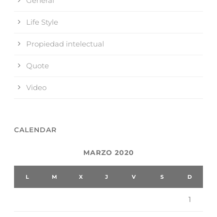
General
Life Style
Propiedad intelectual
Quote
Video
CALENDAR
MARZO 2020
L
M
X
J
V
S
D
1