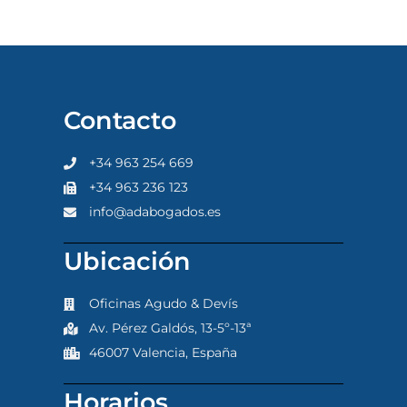
Contacto
+34 963 254 669
+34 963 236 123
info@adabogados.es
Ubicación
Oficinas Agudo & Devís
Av. Pérez Galdós, 13-5º-13ª
46007 Valencia, España
Horarios