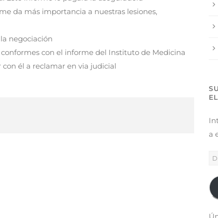
rme da más importancia a nuestras lesiones,
o la negociación
 conformes con el informe del Instituto de Medicina
con él a reclamar en via judicial
S
E
In
a 
Ún