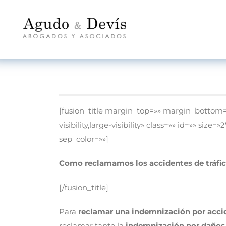
[fusion_title margin_top=»» margin_bottom=
visibility,large-visibility» class=»» id=»» size
sep_color=»»]
Como reclamamos los accidentes de tráfic
[/fusion_title]
Para
reclamar una indemnización por accid
reclamar tanto la
indemnización por daños