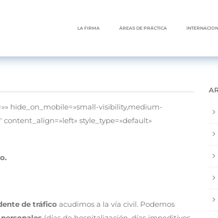
LA FIRMA
ÁREAS DE PRÁCTICA
INTERNACIO
A
»» hide_on_mobile=»small-visibility,medium-
=»2″ content_align=»left» style_type=»default»
o.
ente de tráfico
acudimos a la vía civil. Podemos
 personales
(días de hospitalización, días impeditivos