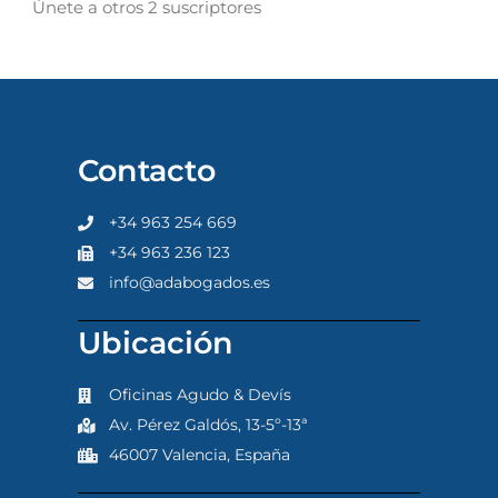
Únete a otros 2 suscriptores
Contacto
+34 963 254 669
+34 963 236 123
info@adabogados.es
Ubicación
Oficinas Agudo & Devís
Av. Pérez Galdós, 13-5º-13ª
46007 Valencia, España