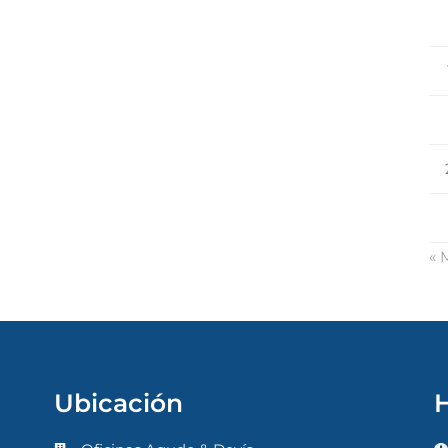
« 
Ubicación
H