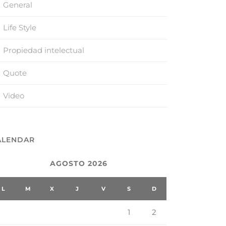
General
Life Style
Propiedad intelectual
Quote
Video
ALENDAR
AGOSTO 2026
L
M
X
J
V
S
D
1
2