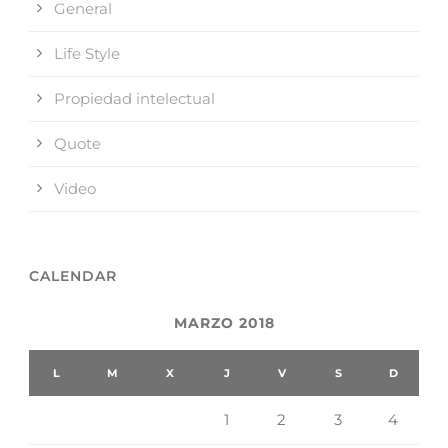
General
Life Style
Propiedad intelectual
Quote
Video
CALENDAR
MARZO 2018
L
M
X
J
V
S
D
1
2
3
4