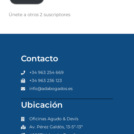
Únete a otros 2 suscriptores
Contacto
+34 963 254 669
+34 963 236 123
info@adabogados.es
Ubicación
Oficinas Agudo & Devís
Av. Pérez Galdós, 13-5º-13ª