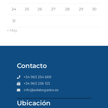
24
25
26
27
28
29
30
31
« May
Contacto
+34 963 254 669
+34 963 236 123
info@adabogados.es
Ubicación