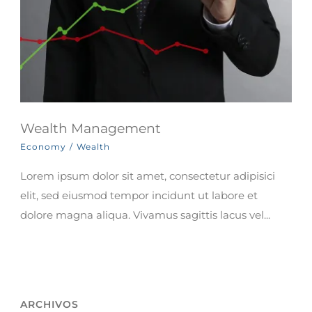
Wealth Management
Economy
/
Wealth
Lorem ipsum dolor sit amet, consectetur adipisici
elit, sed eiusmod tempor incidunt ut labore et
dolore magna aliqua. Vivamus sagittis lacus vel...
ARCHIVOS