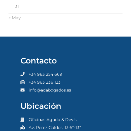
31
« May
Contacto
+34 963 254 669
+34 963 236 123
info@adabogados.es
Ubicación
Oficinas Agudo & Devís
Av. Pérez Galdós, 13-5º-13ª