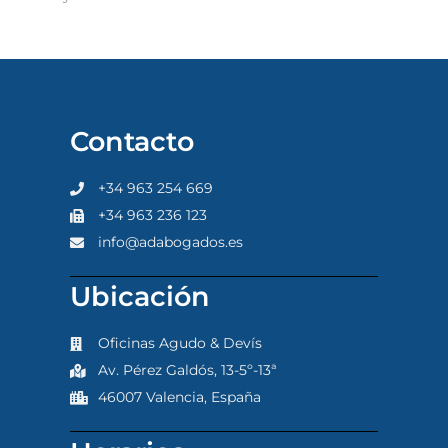
Contacto
+34 963 254 669
+34 963 236 123
info@adabogados.es
Ubicación
Oficinas Agudo & Devís
Av. Pérez Galdós, 13-5º-13ª
46007 Valencia, España