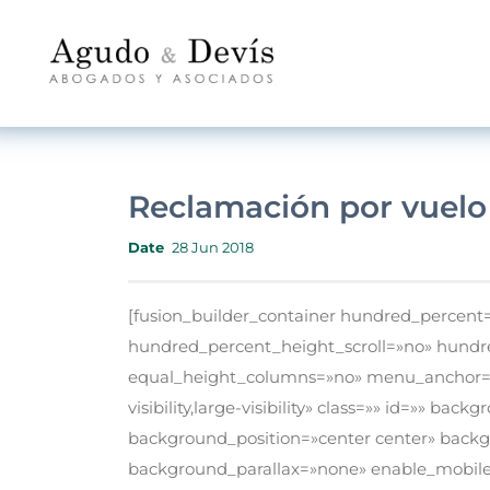
Reclamación por vuelo
Date
28 Jun 2018
[fusion_builder_container hundred_percen
hundred_percent_height_scroll=»no» hundr
equal_height_columns=»no» menu_anchor=»»
visibility,large-visibility» class=»» id=»» b
background_position=»center center» back
background_parallax=»none» enable_mobile