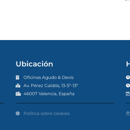
Ubicación
H
Oficinas Agudo & Devís
Av. Pérez Galdós, 13-5º-13ª
46007 Valencia, España
Política sobre cookies