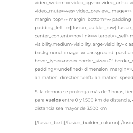
video_webm=»» video_ogv=»» video_url=»» vi
video_mute=»yes» video_preview_image=»» bo
margin_top=»» margin_bottom=»» padding_
padding_left=»»][fusion_builder_row][fusion
center_content=»no» link=»» target=»_self»
visibility,medium-visibility,large-visibility» 
background_image=»» background_position=
hover_type=»none» border_size=»0″ border_co
padding=»undefined» dimension_margin=»u
animation_direction=»left» animation_speed=
Si la demora se prolonga más de 3 horas, ti
para
vuelos
entre 0 y 1.500 km de distancia
distancia sea mayor de 3.500 km
[/fusion_text][/fusion_builder_column][/fusi