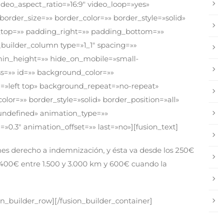
deo_aspect_ratio=»16:9″ video_loop=»yes»
rder_size=»» border_color=»» border_style=»solid»
top=»» padding_right=»» padding_bottom=»»
_builder_column type=»1_1″ spacing=»»
 min_height=»» hide_on_mobile=»small-
class=»» id=»» background_color=»»
»left top» background_repeat=»no-repeat»
lor=»» border_style=»solid» border_position=»all»
ndefined» animation_type=»»
»0.3″ animation_offset=»» last=»no»][fusion_text]
enes derecho a indemnización, y ésta va desde los 250€
, 400€ entre 1.500 y 3.000 km y 600€ cuando la
on_builder_row][/fusion_builder_container]