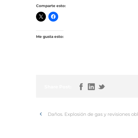
Comparte esto:
Me gusta esto:
Share Post:
Daños. Explosión de gas y revisiones obl