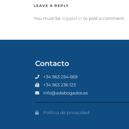
LEAVE A REPLY
You must be
logged in
to post a comment.
Contacto
+34 963 254 669
+34 963 236 123
info@adabogados.es
Política de privacidad