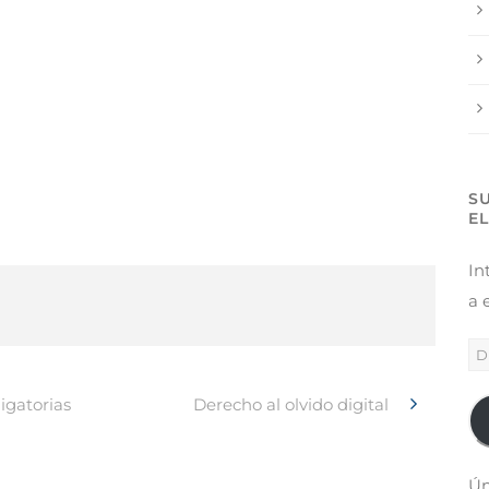
S
E
In
a 
igatorias
Derecho al olvido digital
Ún