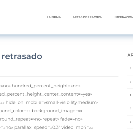
LA FIRMA
ÁREAS DE PRÁCTICA
INTERNACIO
 retrasado
A
t=»no» hundred_percent_height=»no»
ed_percent_height_center_content=»yes»
 hide_on_mobile=»small-visibility,medium-
ackground_color=»» background_image=»»
ground_repeat=»no-repeat» fade=»no»
=»no» parallax_speed=»0.3″ video_mp4=»»