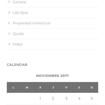
General
Life Style
Propiedad intelectual
Quote
Video
CALENDAR
NOVIEMBRE 2017
L
M
X
J
V
S
D
1
2
3
4
5