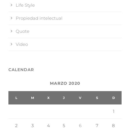
Life Style
Propiedad intelectual
Quote
Video
CALENDAR
MARZO 2020
L
M
X
J
V
S
D
1
2
3
4
5
6
7
8