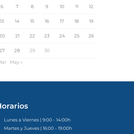
6
7
8
9
10
11
12
13
14
15
16
17
18
19
20
21
22
23
24
25
26
27
28
29
30
Mar
May »
orarios
Lunes a Viernes | 9:00 - 14:00h
Martes y Jueves | 16:00 - 19:00h