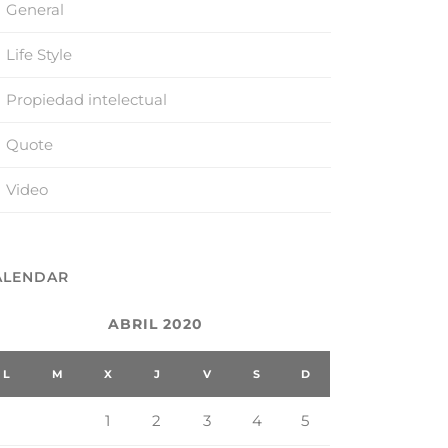
General
Life Style
Propiedad intelectual
Quote
Video
ALENDAR
ABRIL 2020
L
M
X
J
V
S
D
1
2
3
4
5