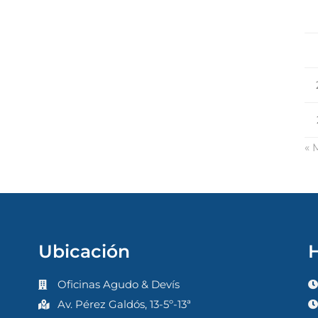
« 
Ubicación
H
Oficinas Agudo & Devís
Av. Pérez Galdós, 13-5º-13ª