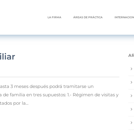
LA FIRMA
ÁREAS DE PRÁCTICA
INTERNACIO
liar
A
hasta 3 meses después podrá tramitarse un
de familia en tres supuestos: 1.- Régimen de visitas y
dos por la...